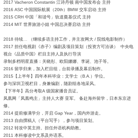
2017 Vacheron Constantin 江诗丹顿 南中国发布会 主持
2016 ASC 中国国际航展（20th）BMW 交车启动 主持
2015 CRH 中国「和谐号」轨道奠基仪式 主持
2014 MIT 世界旅游小姐 中国总决赛启动 主持
2018 待续… （继续多语主持工作，并主攻网大 / 院线电影制作）
2017 担任电视剧《赤子》编剧及项目策划（投资方可洽谈） 中央电
视台《品质中国》栏目主持人及执行导演
录制多档明星直播：关晓彤、欧阳娜娜、李诞、池子等。
2016 留学归来，加入栏目组，台前录播及幕后制作。
2015【上半年】四年本科毕业：文学士（B.A.）学位。
参与深圳卫视栏目，身兼编剧，随剧组各地采风。
【下半年】高分考取A 级国家播音员证。
凤凰网「凤凰鸣主」主持人大赛 亚军。 备赴海外留学，日本东京进
修。
2014 提前修满学分，开启 Gap Year，国内外游走。
2013 自由撰稿人（平台写手），参与项目策划。
2012 转攻中英主持。担任外语机构助教。
2011 本科修读中文系及外语系。