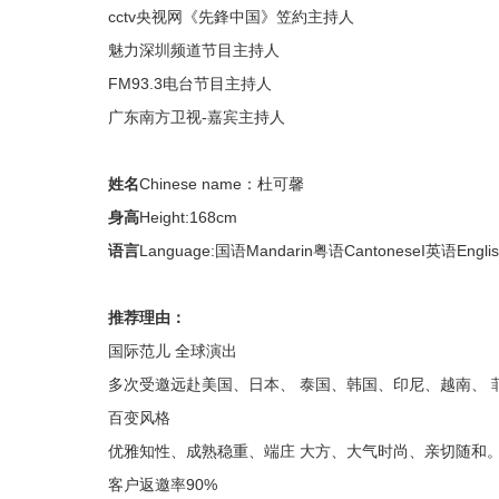
cctv央视网《先鋒中国》笠約主持人
魅力深圳频道节目主持人
FM93.3电台节目主持人
广东南方卫视-嘉宾主持人
姓名
Chinese name：杜可馨
身高
Height:168cm
语言
Language:国语Mandarin粤语CantoneseI英语Engl
推荐理由：
国际范儿 全球演出
多次受邀远赴美国、日本、 泰国、韩国、印尼、越南、
百变风格
优雅知性、成熟稳重、端庄 大方、大气时尚、亲切随和
客户返邀率90%