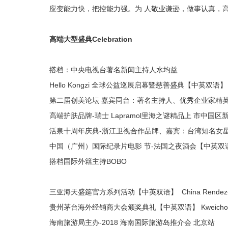
应变能力快，把控能力强。为 人敬业谦逊，做事认真，高
高端大型盛典Celebration
搭档：中央电视台著名新闻主持人水均益
Hello Kongzi 全球公益巡展启幕暨慈善盛典【中英双语】 The Openi
第二届创美论坛 嘉宾同台：著名主持人、优秀企业家精英
高端护肤品牌-瑞士 Lapramol里海之谜精品上 市中
活泉十周年庆典-浙江卫视合作品牌、嘉宾：台湾知名女
中国（广州）国际纪录片电影 节-法国之夜酒会【中英双语】 China (Gua
搭档国际外籍主持BOBO
三亚海天盛筵官方系列活动【中英双语】 China Rendez-
贵州茅台海外经销商大会颁奖典礼【中英双语】 Kweichow Moutai O
海南旅游局主办-2018 海南国际旅游岛推介会 北京站