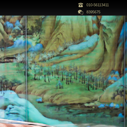
010-56113411
8395675