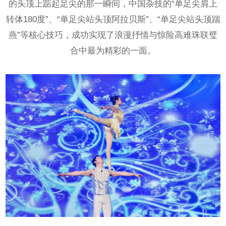
的头顶上踮起足尖的那一瞬间，中国杂技的“单足尖肩上
转体180度”、“单足尖站头顶阿拉贝斯”、“单足尖站头顶踹
燕”等核心技巧，成功实现了浪漫抒情与惊险高难珠联璧
合中最为精彩的一面。