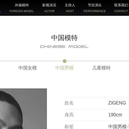
外籍模特
影视演员
主持人
节目演出
联系我们
L
FOREIGN MODEL
ACTOR
HOST
PERFORMANCE
CONTACT
中国模特
中国女模
中国男模
儿童模特
姓名
ZIGENG
身高
190cm
标签
中国男模