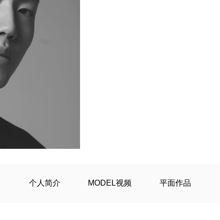
个人简介
MODEL视频
平面作品