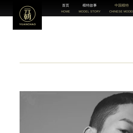
首页
模特故事
中国模特
HOME
MODEL STORY
CHINESE MODE