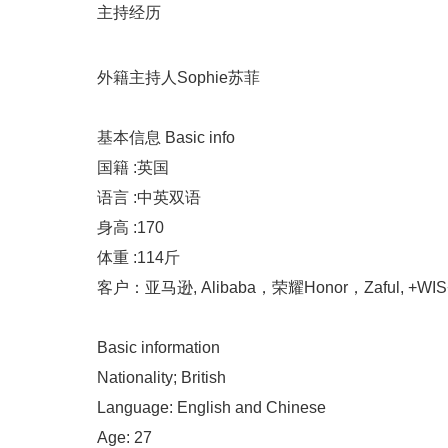
主持经历
外籍主持人Sophie苏菲
基本信息 Basic info
国籍 :英国
语言 :中英双语
身高 :170
体重 :114斤
客户：亚马逊, Alibaba，荣耀Honor，Zaful, +WI
Basic information
Nationality; British
Language: English and Chinese
Age: 27