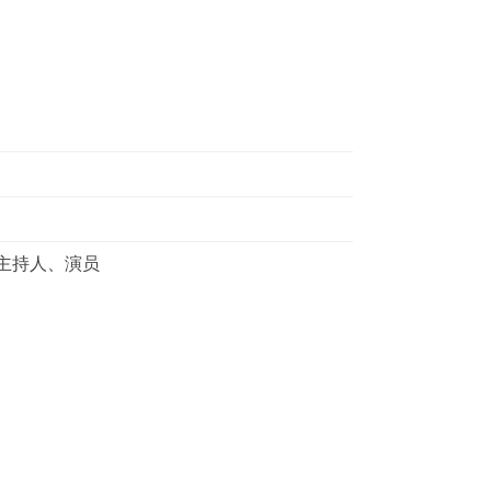
主持人、演员