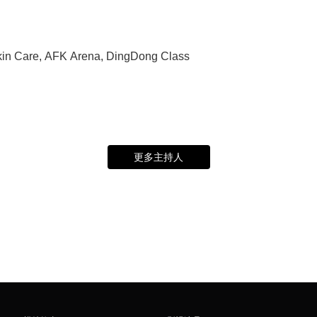
Skin Care, AFK Arena, DingDong Class
更多主持人