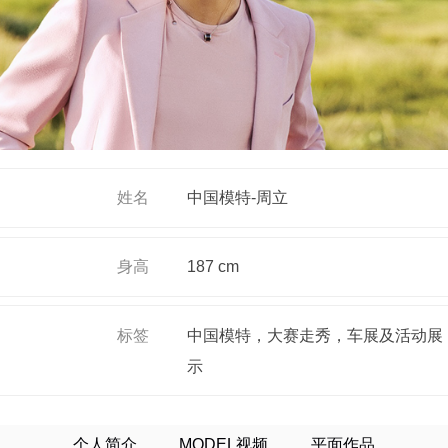
姓名
中国模特-周立
身高
187 cm
标签
中国模特，大赛走秀，车展及活动展
示
个人简介
MODEL视频
平面作品